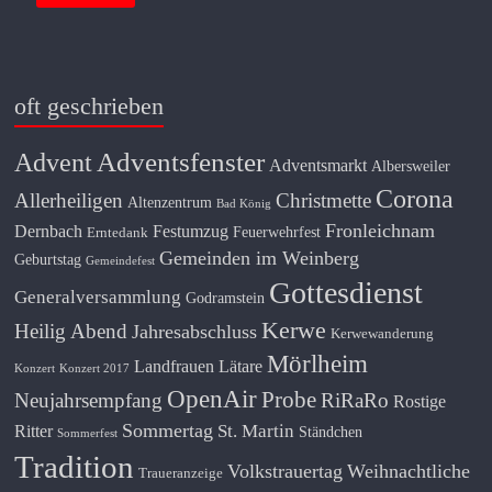
oft geschrieben
Adventsfenster
Advent
Adventsmarkt
Albersweiler
Corona
Allerheiligen
Christmette
Altenzentrum
Bad König
Fronleichnam
Dernbach
Festumzug
Feuerwehrfest
Erntedank
Gemeinden im Weinberg
Geburtstag
Gemeindefest
Gottesdienst
Generalversammlung
Godramstein
Kerwe
Heilig Abend
Jahresabschluss
Kerwewanderung
Mörlheim
Landfrauen
Lätare
Konzert
Konzert 2017
OpenAir
Probe
Neujahrsempfang
RiRaRo
Rostige
Sommertag
St. Martin
Ritter
Ständchen
Sommerfest
Tradition
Volkstrauertag
Weihnachtliche
Traueranzeige