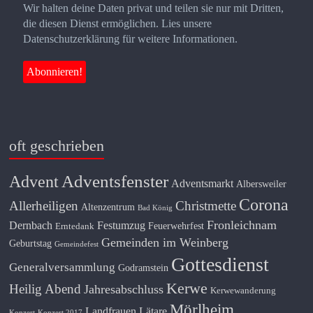
Wir halten deine Daten privat und teilen sie nur mit Dritten,
die diesen Dienst ermöglichen. Lies unsere
Datenschutzerklärung für weitere Informationen.
oft geschrieben
Adventsfenster
Advent
Adventsmarkt
Albersweiler
Corona
Allerheiligen
Christmette
Altenzentrum
Bad König
Fronleichnam
Dernbach
Festumzug
Feuerwehrfest
Erntedank
Gemeinden im Weinberg
Geburtstag
Gemeindefest
Gottesdienst
Generalversammlung
Godramstein
Kerwe
Heilig Abend
Jahresabschluss
Kerwewanderung
Mörlheim
Landfrauen
Lätare
Konzert
Konzert 2017