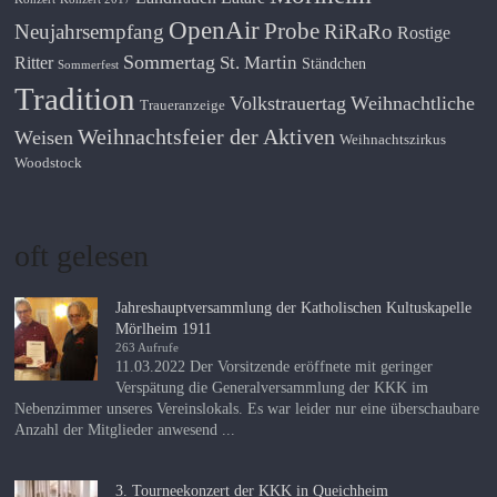
OpenAir
Probe
Neujahrsempfang
RiRaRo
Rostige
Sommertag
St. Martin
Ritter
Ständchen
Sommerfest
Tradition
Volkstrauertag
Weihnachtliche
Traueranzeige
Weihnachtsfeier der Aktiven
Weisen
Weihnachtszirkus
Woodstock
oft gelesen
Jahreshauptversammlung der Katholischen Kultuskapelle
Mörlheim 1911
263 Aufrufe
11.03.2022 Der Vorsitzende eröffnete mit geringer
Verspätung die Generalversammlung der KKK im
Nebenzimmer unseres Vereinslokals. Es war leider nur eine überschaubare
Anzahl der Mitglieder anwesend ...
3. Tourneekonzert der KKK in Queichheim