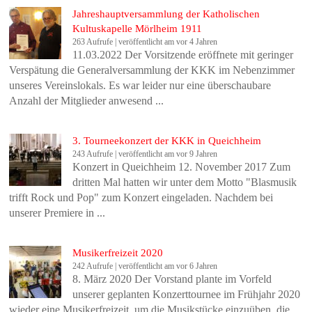
Jahreshauptversammlung der Katholischen
Kultuskapelle Mörlheim 1911
263 Aufrufe
|
veröffentlicht am vor 4 Jahren
11.03.2022 Der Vorsitzende eröffnete mit geringer
Verspätung die Generalversammlung der KKK im Nebenzimmer
unseres Vereinslokals. Es war leider nur eine überschaubare
Anzahl der Mitglieder anwesend ...
3. Tourneekonzert der KKK in Queichheim
243 Aufrufe
|
veröffentlicht am vor 9 Jahren
Konzert in Queichheim 12. November 2017 Zum
dritten Mal hatten wir unter dem Motto "Blasmusik
trifft Rock und Pop" zum Konzert eingeladen. Nachdem bei
unserer Premiere in ...
Musikerfreizeit 2020
242 Aufrufe
|
veröffentlicht am vor 6 Jahren
8. März 2020 Der Vorstand plante im Vorfeld
unserer geplanten Konzerttournee im Frühjahr 2020
wieder eine Musikerfreizeit, um die Musikstücke einzuüben, die