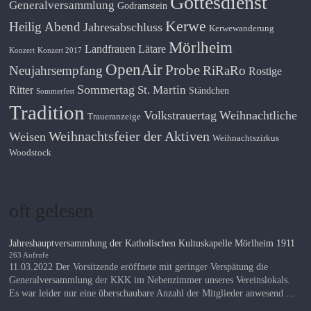
Gottesdienst
Generalversammlung
Godramstein
Kerwe
Heilig Abend
Jahresabschluss
Kerwewanderung
Mörlheim
Landfrauen
Lätare
Konzert
Konzert 2017
OpenAir
Probe
Neujahrsempfang
RiRaRo
Rostige
Sommertag
St. Martin
Ritter
Ständchen
Sommerfest
Tradition
Volkstrauertag
Weihnachtliche
Traueranzeige
Weihnachtsfeier der Aktiven
Weisen
Weihnachtszirkus
Woodstock
oft gelesen
Jahreshauptversammlung der Katholischen Kultuskapelle Mörlheim 1911
263 Aufrufe
11.03.2022 Der Vorsitzende eröffnete mit geringer Verspätung die
Generalversammlung der KKK im Nebenzimmer unseres Vereinslokals.
Es war leider nur eine überschaubare Anzahl der Mitglieder anwesend ...