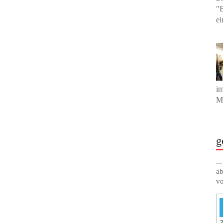
"B
ei
im
Mu
g
..
ab
vo