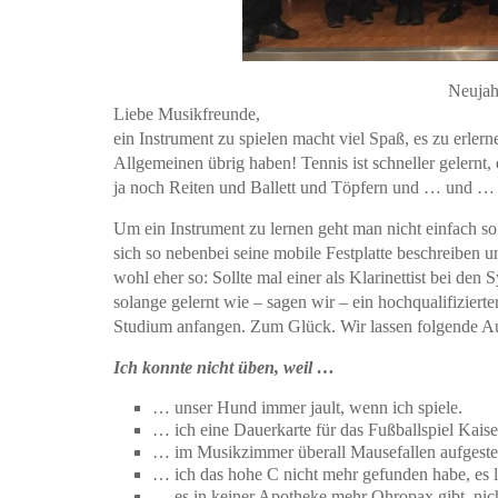
Neujah
Liebe Musikfreunde,
ein Instrument zu spielen macht viel Spaß, es zu erler
Allgemeinen übrig haben! Tennis ist schneller gelernt,
ja noch Reiten und Ballett und Töpfern und … und 
Um ein Instrument zu lernen geht man nicht einfach so 
sich so nebenbei seine mobile Festplatte beschreiben u
wohl eher so: Sollte mal einer als Klarinettist bei den
solange gelernt wie – sagen wir – ein hochqualifiziert
Studium anfangen. Zum Glück. Wir lassen folgende Au
Ich konnte nicht üben, weil …
… unser Hund immer jault, wenn ich spiele.
… ich eine Dauerkarte für das Fußballspiel Kai
… im Musikzimmer überall Mausefallen aufgestell
… ich das hohe C nicht mehr gefunden habe, es 
… es in keiner Apotheke mehr Ohropax gibt, nich