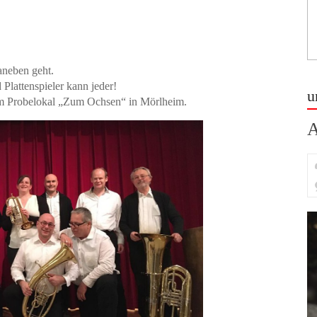
aneben geht.
Plattenspieler kann jeder!
u
e im Probelokal „Zum Ochsen“ in Mörlheim.
A