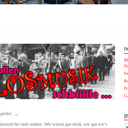
n
Bl
F
Fe
Ro
F
Ga
egleitet …
„
g
ssend für viele andere. Wir wissen gar nicht, wie gut wir‘s