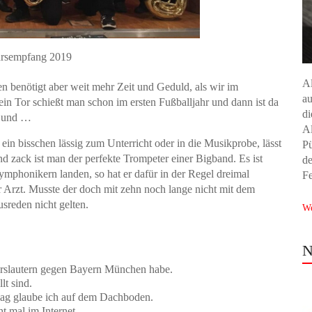
rsempfang 2019
Al
nen benötigt aber weit mehr Zeit und Geduld, als wir im
a
 ein Tor schießt man schon im ersten Fußballjahr und dann ist da
di
… und …
Al
ein bisschen lässig zum Unterricht oder in die Musikprobe, lässt
Pü
nd zack ist man der perfekte Trompeter einer Bigband. Es ist
de
 Symphonikern landen, so hat er dafür in der Regel dreimal
Fe
er Arzt. Musste der doch mit zehn noch lange nicht mit dem
sreden nicht gelten.
We
N
serslautern gegen Bayern München habe.
t sind.
lag glaube ich auf dem Dachboden.
t mal im Internet.