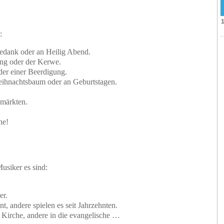
:
tedank oder an Heilig Abend.
ng oder der Kerwe.
der einer Beerdigung.
eihnachtsbaum oder an Geburtstagen.
smärkten.
he!
usiker es sind:
er.
t, andere spielen es seit Jahrzehnten.
e Kirche, andere in die evangelische …