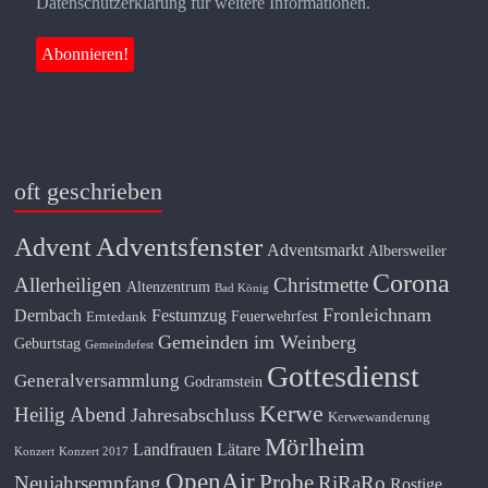
Datenschutzerklärung für weitere Informationen.
oft geschrieben
Adventsfenster
Advent
Adventsmarkt
Albersweiler
Corona
Allerheiligen
Christmette
Altenzentrum
Bad König
Fronleichnam
Dernbach
Festumzug
Feuerwehrfest
Erntedank
Gemeinden im Weinberg
Geburtstag
Gemeindefest
Gottesdienst
Generalversammlung
Godramstein
Kerwe
Heilig Abend
Jahresabschluss
Kerwewanderung
Mörlheim
Landfrauen
Lätare
Konzert
Konzert 2017
OpenAir
Probe
Neujahrsempfang
RiRaRo
Rostige