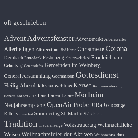
oft geschrieben
Adventsfenster
Advent
Adventsmarkt
Albersweiler
Corona
Allerheiligen
Christmette
Altenzentrum
Bad König
Fronleichnam
Dernbach
Festumzug
Feuerwehrfest
Erntedank
Gemeinden im Weinberg
Geburtstag
Gemeindefest
Gottesdienst
Generalversammlung
Godramstein
Kerwe
Heilig Abend
Jahresabschluss
Kerwewanderung
Mörlheim
Landfrauen
Lätare
Konzert
Konzert 2017
OpenAir
Probe
Neujahrsempfang
RiRaRo
Rostige
Sommertag
St. Martin
Ritter
Ständchen
Sommerfest
Tradition
Volkstrauertag
Weihnachtliche
Traueranzeige
Weihnachtsfeier der Aktiven
Weisen
Weihnachtszirkus