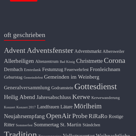
oft geschrieben
Adventsfenster
Advent
Adventsmarkt
Albersweiler
Corona
Allerheiligen
Christmette
Altenzentrum
Bad König
Fronleichnam
Dernbach
Festumzug
Feuerwehrfest
Erntedank
Gemeinden im Weinberg
Geburtstag
Gemeindefest
Gottesdienst
Generalversammlung
Godramstein
Kerwe
Heilig Abend
Jahresabschluss
Kerwewanderung
Mörlheim
Landfrauen
Lätare
Konzert
Konzert 2017
OpenAir
Probe
Neujahrsempfang
RiRaRo
Rostige
Sommertag
St. Martin
Ritter
Ständchen
Sommerfest
Tradition
Volkstrauertag
Weihnachtliche