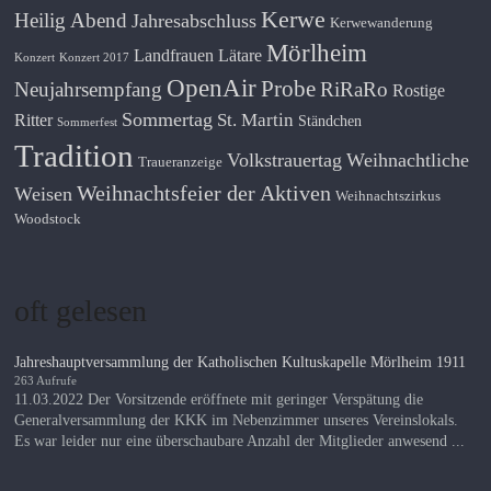
Kerwe
Heilig Abend
Jahresabschluss
Kerwewanderung
Mörlheim
Landfrauen
Lätare
Konzert
Konzert 2017
OpenAir
Probe
Neujahrsempfang
RiRaRo
Rostige
Sommertag
St. Martin
Ritter
Ständchen
Sommerfest
Tradition
Volkstrauertag
Weihnachtliche
Traueranzeige
Weihnachtsfeier der Aktiven
Weisen
Weihnachtszirkus
Woodstock
oft gelesen
Jahreshauptversammlung der Katholischen Kultuskapelle Mörlheim 1911
263 Aufrufe
11.03.2022 Der Vorsitzende eröffnete mit geringer Verspätung die
Generalversammlung der KKK im Nebenzimmer unseres Vereinslokals.
Es war leider nur eine überschaubare Anzahl der Mitglieder anwesend ...