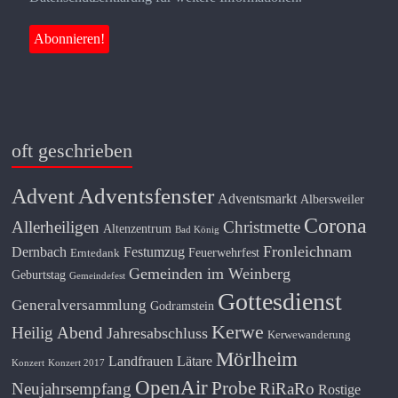
oft geschrieben
Adventsfenster
Advent
Adventsmarkt
Albersweiler
Corona
Allerheiligen
Christmette
Altenzentrum
Bad König
Fronleichnam
Dernbach
Festumzug
Feuerwehrfest
Erntedank
Gemeinden im Weinberg
Geburtstag
Gemeindefest
Gottesdienst
Generalversammlung
Godramstein
Kerwe
Heilig Abend
Jahresabschluss
Kerwewanderung
Mörlheim
Landfrauen
Lätare
Konzert
Konzert 2017
OpenAir
Probe
Neujahrsempfang
RiRaRo
Rostige