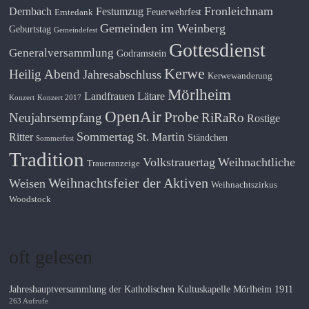
Fronleichnam
Dernbach
Festumzug
Feuerwehrfest
Erntedank
Gemeinden im Weinberg
Geburtstag
Gemeindefest
Gottesdienst
Generalversammlung
Godramstein
Kerwe
Heilig Abend
Jahresabschluss
Kerwewanderung
Mörlheim
Landfrauen
Lätare
Konzert
Konzert 2017
OpenAir
Probe
Neujahrsempfang
RiRaRo
Rostige
Sommertag
St. Martin
Ritter
Ständchen
Sommerfest
Tradition
Volkstrauertag
Weihnachtliche
Traueranzeige
Weihnachtsfeier der Aktiven
Weisen
Weihnachtszirkus
Woodstock
oft gelesen
Jahreshauptversammlung der Katholischen Kultuskapelle Mörlheim 1911
263 Aufrufe