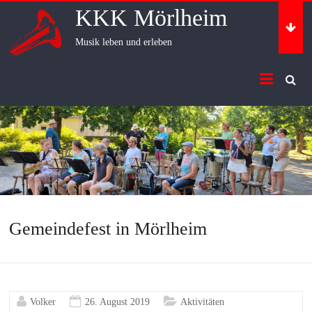
Skip
KKK Mörlheim
to
content
Musik leben und erleben
Gemeindefest in Mörlheim
Volker
26. August 2019
Aktivitäten