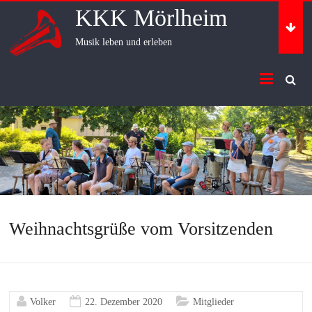
Skip
KKK Mörlheim
to
content
Musik leben und erleben
Weihnachtsgrüße vom Vorsitzenden
Volker
22. Dezember 2020
Mitglieder