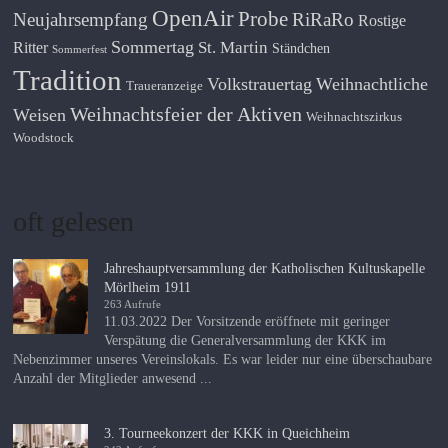
OpenAir
Probe
Neujahrsempfang
RiRaRo
Rostige
Sommertag
St. Martin
Ritter
Ständchen
Sommerfest
Tradition
Volkstrauertag
Weihnachtliche
Traueranzeige
Weihnachtsfeier der Aktiven
Weisen
Weihnachtszirkus
Woodstock
oft gelesen
Jahreshauptversammlung der Katholischen Kultuskapelle
Mörlheim 1911
263 Aufrufe
11.03.2022 Der Vorsitzende eröffnete mit geringer
Verspätung die Generalversammlung der KKK im
Nebenzimmer unseres Vereinslokals. Es war leider nur eine überschaubare
Anzahl der Mitglieder anwesend ...
3. Tourneekonzert der KKK in Queichheim