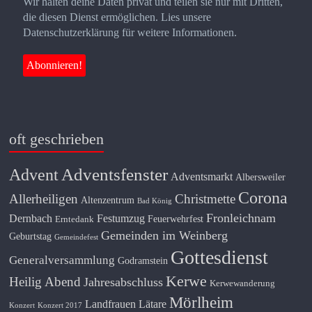
Wir halten deine Daten privat und teilen sie nur mit Dritten,
die diesen Dienst ermöglichen. Lies unsere
Datenschutzerklärung für weitere Informationen.
oft geschrieben
Adventsfenster
Advent
Adventsmarkt
Albersweiler
Corona
Allerheiligen
Christmette
Altenzentrum
Bad König
Fronleichnam
Dernbach
Festumzug
Feuerwehrfest
Erntedank
Gemeinden im Weinberg
Geburtstag
Gemeindefest
Gottesdienst
Generalversammlung
Godramstein
Kerwe
Heilig Abend
Jahresabschluss
Kerwewanderung
Mörlheim
Landfrauen
Lätare
Konzert
Konzert 2017