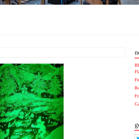
n
Bl
F
Fe
Ro
F
Ga
g