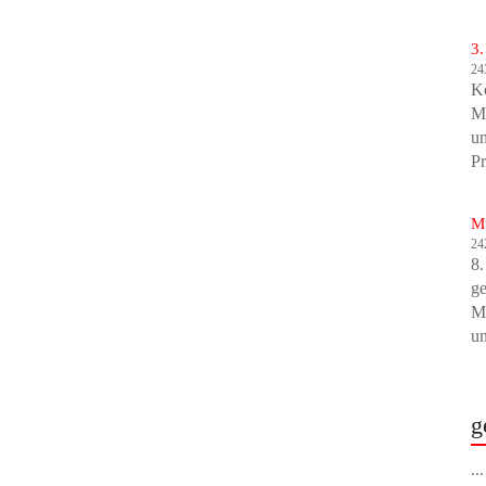
3.
24
K
Ma
un
Pr
Mu
24
8.
ge
Mu
un
g
..