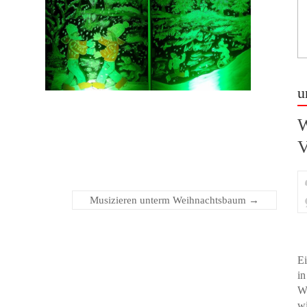
u
W
V
Musizieren unterm Weihnachtsbaum
→
Ei
in
We
w