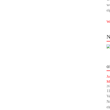
we
ei
We
N
o
Ja
M
26
11
V
Ne
ei