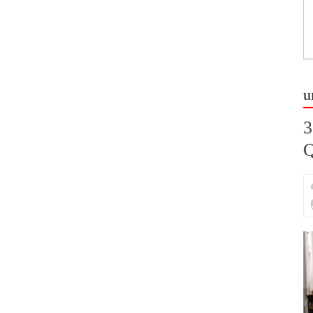
u
3
Q