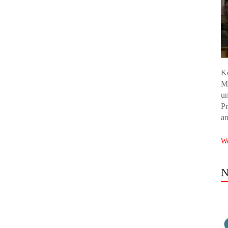
K
Ma
un
Pr
an
We
N