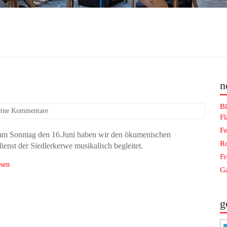
n
Bl
ine Kommentare
F
Fe
am Sonntag den 16.Juni haben wir den ökumenischen
Ro
ienst der Siedlerkerwe musikalisch begleitet.
F
esen
Ga
g