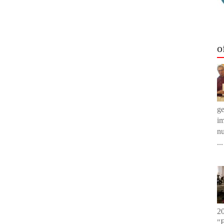
o
g
im
nu
...
20
"B