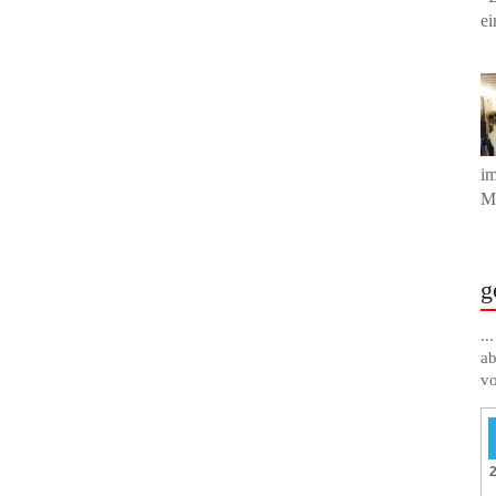
ei
im
Mu
g
..
ab
vo