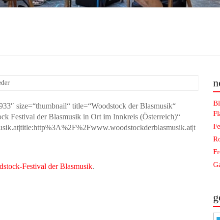
n
eder
Bl
933″ size=“thumbnail“ title=“Woodstock der Blasmusik“
F
 Festival der Blasmusik in Ort im Innkreis (Österreich)“
Fe
ik.at|title:http%3A%2F%2Fwww.woodstockderblasmusik.at|t
Ro
F
Ga
stock-Festival der Blasmusik
.
g