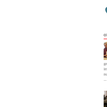
o
g
im
nu
...