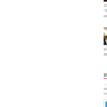
20
"B
ei
im
Mu
g
..
ab
vo