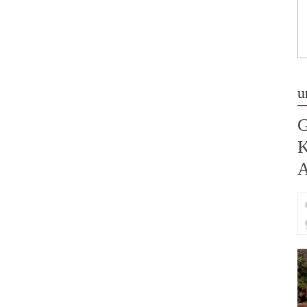
u
G
K
A