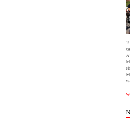
19
ca
Am
Mo
si
Mö
we
We
N