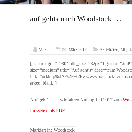
auf gehts nach Woodstock …
Volker
30. März 2017
Aktivitäten
,
Mitgli
[cl-ib image=“1980″ title_size=“32px“ bgcolor=“#dd9
size=“medium“ title=“Auf geht’s“ desc=“zum Woodstock
link=“url:http%3A%2F%2Fwww.woodstockderblasmus
arget:_blank“]
Auf geht’s … – wir fahren Anfang Juli 2017 zum
Wood
Pressetext als PDF
Markiert in:
Woodstock