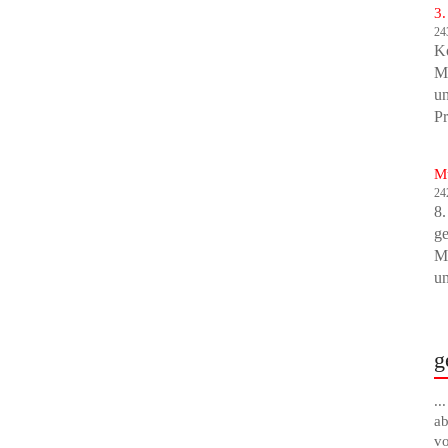
3.
24
K
Ma
un
Pr
Mu
24
8.
ge
Mu
un
g
..
ab
vo