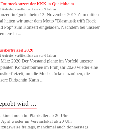
 Tourneekonzert der KKK in Queichheim
3 Aufrufe
|
veröffentlicht am vor 9 Jahren
onzert in Queichheim 12. November 2017 Zum dritten
l hatten wir unter dem Motto "Blasmusik trifft Rock
d Pop" zum Konzert eingeladen. Nachdem bei unserer
emiere in ...
sikerfreizeit 2020
2 Aufrufe
|
veröffentlicht am vor 6 Jahren
 März 2020 Der Vorstand plante im Vorfeld unserer
planten Konzerttournee im Frühjahr 2020 wieder eine
sikerfreizeit, um die Musikstücke einzuüben, die
sere Dirigentin Karin ...
eprobt wird …
. aktuell noch im Pfarrkeller ab 20 Uhr
 April wieder im Vereinslokal ab 20 Uhr
rzugsweise freitags, manchmal auch donnerstags