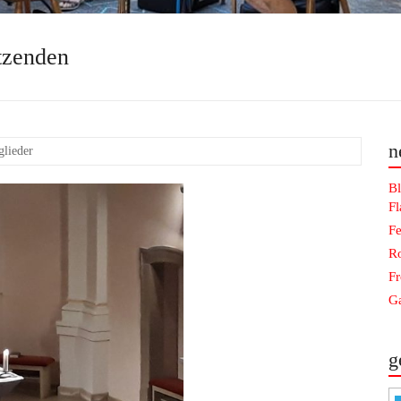
tzenden
n
glieder
Bl
F
Fe
Ro
F
Ga
g