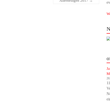
Allerheiligen 2017
→
ev
We
N
o
Ja
M
26
11
V
Ne
ei