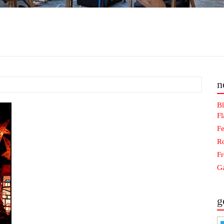
n
Bl
F
Fe
Ro
F
Ga
g