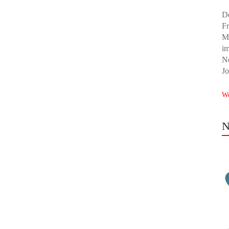
De
Fr
Mi
i
N
Jo
We
N