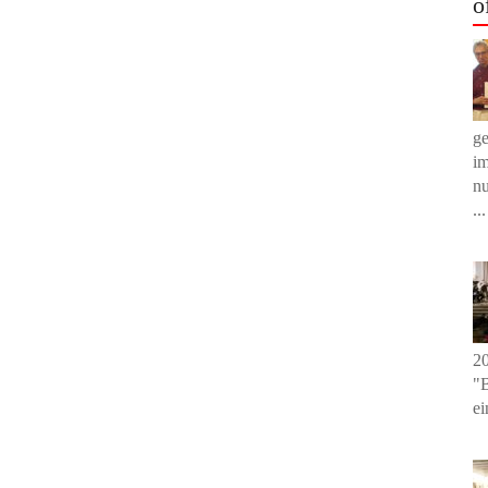
o
g
im
nu
...
20
"B
ei