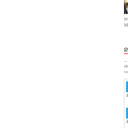
im
Mu
g
..
ab
vo