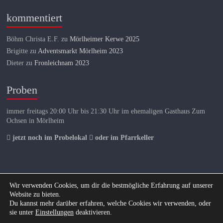
kommentiert
Böhm Christa E.F.
zu
Mörlheimer Kerwe 2025
Brigitte
zu
Adventsmarkt Mörlheim 2023
Dieter
zu
Fronleichnam 2023
Proben
immer freitags 20:00 Uhr bis 21:30 Uhr im ehemaligen Gasthaus Zum
Ochsen in Mörlheim
jetzt noch im Probelokal
oder im Pfarrkeller
Wir verwenden Cookies, um dir die bestmögliche Erfahrung auf unserer
Website zu bieten.
Copyright © 2026
KKK Mörlheim
. All rights reserved.
Du kannst mehr darüber erfahren, welche Cookies wir verwenden, oder
Theme:
Explore
von ThemeGrill Präsentiert von
WordPress
.
sie unter
Einstellungen
deaktivieren.