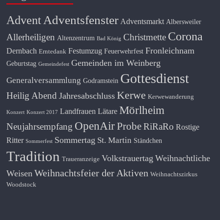
Adventsfenster
Advent
Adventsmarkt
Albersweiler
Corona
Allerheiligen
Christmette
Altenzentrum
Bad König
Fronleichnam
Dernbach
Festumzug
Feuerwehrfest
Erntedank
Gemeinden im Weinberg
Geburtstag
Gemeindefest
Gottesdienst
Generalversammlung
Godramstein
Kerwe
Heilig Abend
Jahresabschluss
Kerwewanderung
Mörlheim
Landfrauen
Lätare
Konzert
Konzert 2017
OpenAir
Probe
Neujahrsempfang
RiRaRo
Rostige
Sommertag
St. Martin
Ritter
Ständchen
Sommerfest
Tradition
Volkstrauertag
Weihnachtliche
Traueranzeige
Weihnachtsfeier der Aktiven
Weisen
Weihnachtszirkus
Woodstock