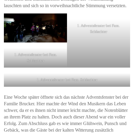
lauschten und sich so in vorweihnachtliche Stimmung versetzten.
1. Adventsfenster bei Fam.
Schlachter
1. Adventsfenster bei Fam.
Schlachter
1. Adventsfenster bei Fam. Schlachter
Eine Woche später öffnete sich das nächste Adventsfenster bei der
Familie Brucker. Hier machte der Wind den Musikern das Leben
schwer, da er es ihnen nicht immer leicht machte, die Notenblätter
an ihrem Platz zu halten. Doch auch dieser Abend war ein voller
Erfolg. Zum Abschluss gab es wie immer Glühwein, Punsch und
Gebäck, was die Gäste bei der kalten Witterung zusätzlich