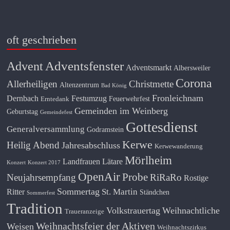
oft geschrieben
Adventsfenster
Advent
Adventsmarkt
Albersweiler
Corona
Allerheiligen
Christmette
Altenzentrum
Bad König
Fronleichnam
Dernbach
Festumzug
Feuerwehrfest
Erntedank
Gemeinden im Weinberg
Geburtstag
Gemeindefest
Gottesdienst
Generalversammlung
Godramstein
Kerwe
Heilig Abend
Jahresabschluss
Kerwewanderung
Mörlheim
Landfrauen
Lätare
Konzert
Konzert 2017
OpenAir
Probe
Neujahrsempfang
RiRaRo
Rostige
Sommertag
St. Martin
Ritter
Ständchen
Sommerfest
Tradition
Volkstrauertag
Weihnachtliche
Traueranzeige
Weihnachtsfeier der Aktiven
Weisen
Weihnachtszirkus